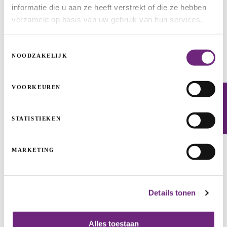
informatie die u aan ze heeft verstrekt of die ze hebben
verzameld op basis van uw gebruik van hun services.
Toestemmingsselectie
NOODZAKELIJK
iCUBES: ruimte voor start- en scale-ups
VASTGOEDPROJECTEN
MAATSCHAPPELIJK VASTGOED
VASTGOED
VOORKEUREN
Nieuwsbrief
STATISTIEKEN
MARKETING
Details tonen
Alles toestaan