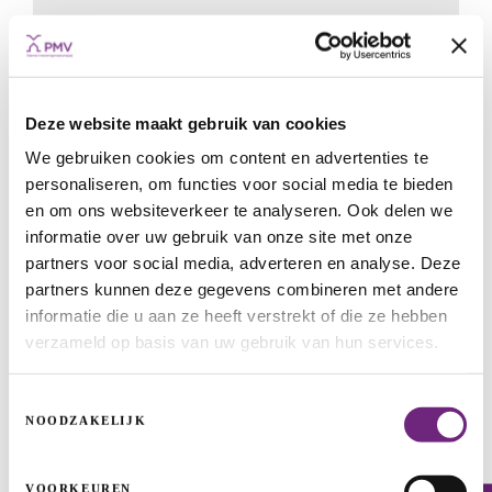
Deze website maakt gebruik van cookies
We gebruiken cookies om content en advertenties te
personaliseren, om functies voor social media te bieden
en om ons websiteverkeer te analyseren. Ook delen we
informatie over uw gebruik van onze site met onze
partners voor social media, adverteren en analyse. Deze
Hashting: world leader in the making
partners kunnen deze gegevens combineren met andere
START-UPS & SCALE-UPS
COFINANCING
GUARANTEES
informatie die u aan ze heeft verstrekt of die ze hebben
GROWTH
START
verzameld op basis van uw gebruik van hun services.
Toestemmingsselectie
NOODZAKELIJK
VOORKEUREN