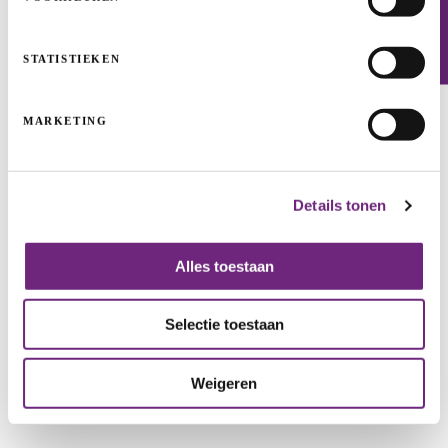
Newsletter
STATISTIEKEN
MARKETING
HNST: the world’s most sustainable jeans
Details tonen
START-UPS & SCALE-UPS
GUARANTEES
CLEAN TECH & INDUSTRIALS
GROWTH
START
Alles toestaan
Selectie toestaan
Weigeren