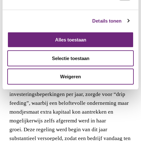
van een duidelijke strategie om in te zetten op
groeibedrijven.
Details tonen
Marc Wachsmuth, partner en mede-oprichter van
Alles toestaan
Capital-E verwelkomt het initiatief om opnieuw extra
middelen te voorzien in Arkimedes-Fonds II: “Dit laat
Selectie toestaan
ARKimedes toe om grotere investeringen te doen in
ARKIV-fondsen, die dan op hun beurt grotere rondes
kunnen onderschrijven in start-ups en jonge
Weigeren
ondernemingen. De vroegere ARKimedesregeling, met
investeringsbeperkingen per jaar, zorgde voor “drip
feeding”, waarbij een beloftevolle onderneming maar
mondjesmaat extra kapitaal kon aantrekken en
mogelijkerwijs zelfs afgeremd werd in haar
groei. Deze regeling werd begin van dit jaar
substantieel versoepeld, zodat een bedrijf vandaag ten