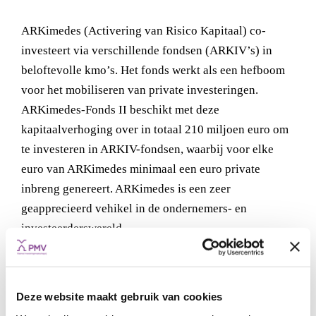
ARKimedes (Activering van Risico Kapitaal) co-
investeert via verschillende fondsen (ARKIV’s) in
beloftevolle kmo’s. Het fonds werkt als een hefboom
voor het mobiliseren van private investeringen.
ARKimedes-Fonds II beschikt met deze
kapitaalverhoging over in totaal 210 miljoen euro om
te investeren in ARKIV-fondsen, waarbij voor elke
euro van ARKimedes minimaal een euro private
inbreng genereert. ARKimedes is een zeer
geapprecieerd vehikel in de ondernemers- en
investeerderswereld.
“Deze Vlaamse regering probeert economische
activiteiten en werkgelegenheid in Vlaanderen te
Deze website maakt gebruik van cookies
verankeren. Uit OESO-onderzoek blijkt dat de