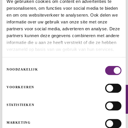
We gebruiken cookies om content en advertenties te
toekomstige groei in werkgelegenheid voor een
personaliseren, om functies voor social media te bieden
significant deel zal afhangen van onze sterke
en om ons websiteverkeer te analyseren. Ook delen we
groeibedrijven. Met deze kapitaalverhoging zetten we
informatie over uw gebruik van onze site met onze
in op bedrijven die de startup-fase ontgroeid zijn en
partners voor social media, adverteren en analyse. Deze
nu internationaal willen opschalen. Zij zijn de
partners kunnen deze gegevens combineren met andere
komende jaren de grote leverancier van jobs, dus
informatie die u aan ze heeft verstrekt of die ze hebben
verzameld op basis van uw gebruik van hun services.
willen we hen met onze ARKimedesfondsen bereiken
en verankeren,” zegt minister Muyters.
Toestemmingsselectie
NOODZAKELIJK
Internationale groei heeft doorgaans een kapitaalnood
van 10 à 20 miljoen euro, maar het vroegere plafond
van 1,5 miljoen euro maakte veel mooie investeringen
VOORKEUREN
Nieuwsbrief
voor ARKimedes onbereikbaar. Daardoor hadden
Vlaamse groeiers vaak geen ander alternatief dan te
STATISTIEKEN
kiezen voor een internationale groep. Het optrekken
van het plafond, de mogelijkheid tot herbeleggen en
MARKETING
deze bijkomende kapitaalverhoging zijn onderdelen